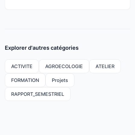
développement des programmes d’urgence à partir de
2005 (à nos jours) qui ont fortement ancré en milieu
rurale l’esprit d’assistanat, la fédération Mooriben et ses
membres restent dans une posture d’accompagnement
qui protège la dignité des populations rurales et ce
malgré l’accentuation de la crise sécuritaire et la
nécessité de répondre aux urgences.
Explorer d'autres catégories
ACTIVITE
AGROECOLOGIE
ATELIER
FORMATION
Projets
RAPPORT_SEMESTRIEL