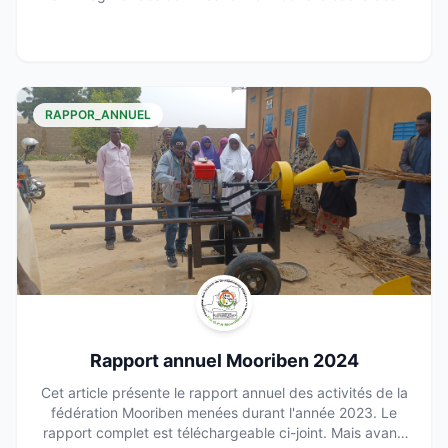
précédents PTBA font ressortir les premiers effets des
actions conjuguées à travers la mise en œuvre des
activités de ces cinq (05) dernières années. Toutes les
activités mises en œuvre en 2020 ont un lien avec les
sept (7) axes du PS 2016-2025 et s’articulent autour des
actions suivantes
RAPPOR_ANNUEL
Rapport annuel Mooriben 2024
Cet article présente le rapport annuel des activités de la
fédération Mooriben menées durant l'année 2023. Le
rapport complet est téléchargeable ci-joint. Mais avant,