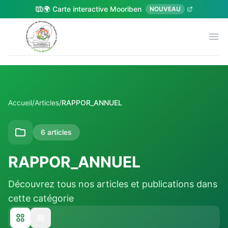
🌍 Carte interactive Mooriben
NOUVEAU
Me
MOORIBEN
Accueil
/
Articles
/
RAPPOR_ANNUEL
6
article
s
RAPPOR_ANNUEL
Découvrez tous nos articles et publications dans
cette catégorie